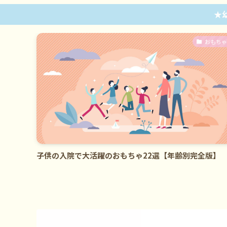
★
もの病気
おもちゃ
の入院は
子供の入院で大活躍のおもちゃ22選【年齢別完全版】