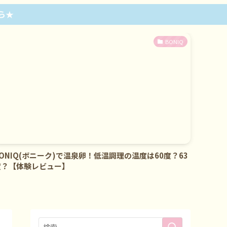
ら★
BONIQ
ONIQ(ボニーク)で温泉卵！低温調理の温度は60度？63
【低温
度？【体験レビュー】
で代用し