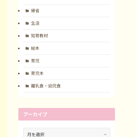
帰省
生活
知育教材
絵本
育児
育児本
離乳食・幼児食
アーカイブ
ア