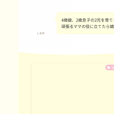
4歳娘、2歳息子の2児を育
頑張るママの役に立てたら
しなの