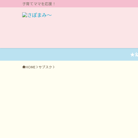
子育てママを応援！
★
HOME
サブスク