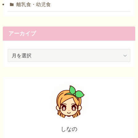
離乳食・幼児食
アーカイブ
ア
ー
カ
イ
ブ
しなの