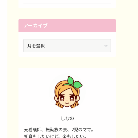
アーカイブ
ア
ー
カ
イ
ブ
しなの
元看護師、転勤族の妻、2児のママ。
知育もしたいけど、楽もしたい。