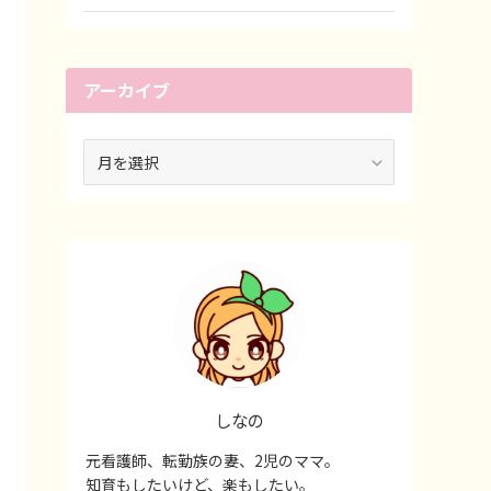
アーカイブ
ア
ー
カ
イ
ブ
しなの
元看護師、転勤族の妻、2児のママ。
知育もしたいけど、楽もしたい。